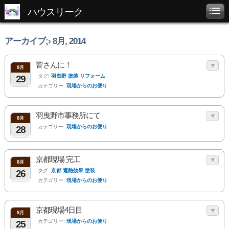
ハウスリーク
アーカイブ;› 8月, 2014
皆さんに！
8月
タグ:
羽曳野 塗装 リフォーム
29
カテゴリー:
現場からのお便り
羽曳野市事務所にて
8月
カテゴリー:
現場からのお便り
28
京都現場 完工
8月
タグ:
京都 遮熱効果 塗装
26
カテゴリー:
現場からのお便り
京都現場4日目
8月
カテゴリー:
現場からのお便り
25