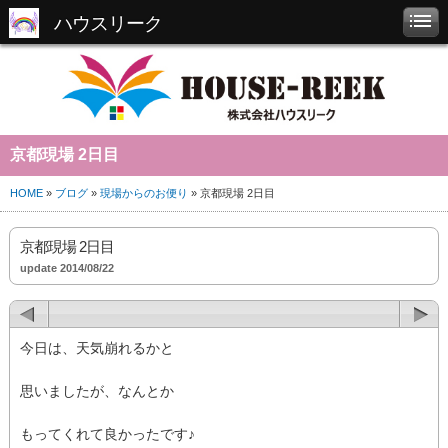
ハウスリーク
京都現場 2日目
HOME
»
ブログ
»
現場からのお便り
» 京都現場 2日目
京都現場 2日目
update 2014/08/22
今日は、天気崩れるかと
思いましたが、なんとか
もってくれて良かったです♪