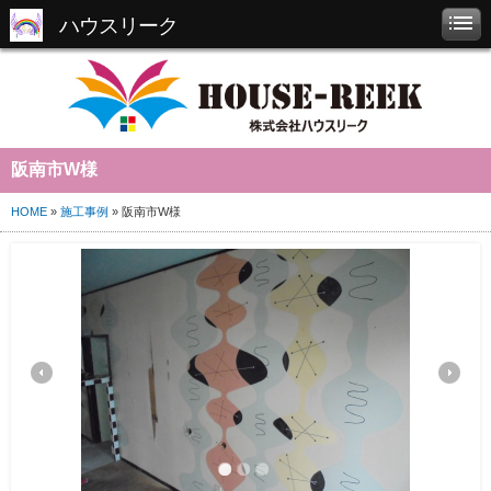
ハウスリーク
阪南市W様
HOME
»
施工事例
» 阪南市W様