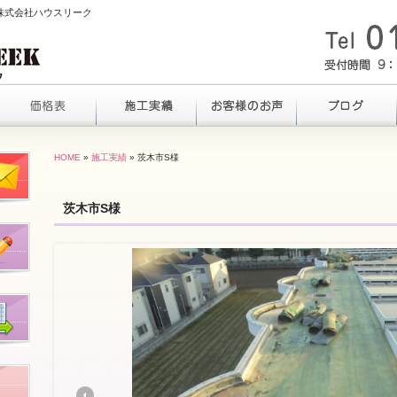
ら株式会社ハウスリーク
HOME
»
施工実績
» 茨木市S様
茨木市S様