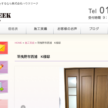
ムをするなら株式会社ハウスリーク
HOME
»
施工実績
» 羽曳野市西浦 K様邸
羽曳野市西浦 K様邸