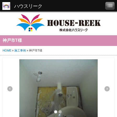
ハウスリーク
神戸市T様
HOME
»
施工事例
» 神戸市T様