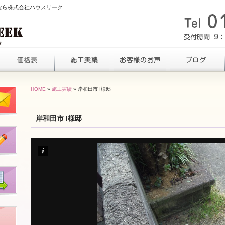
るなら株式会社ハウスリーク
HOME
»
施工実績
» 岸和田市 I様邸
岸和田市 I様邸