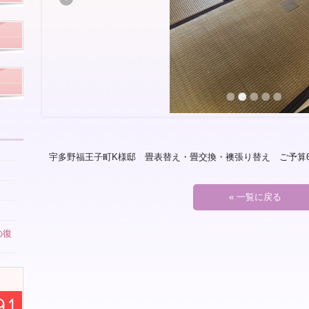
宇多野福王子町K様邸 畳表替え・畳交換・襖張り替え ご予算6
« 一覧に戻る
の復