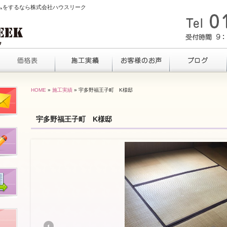
ームをするなら株式会社ハウスリーク
HOME
»
施工実績
» 宇多野福王子町 K様邸
宇多野福王子町 K様邸