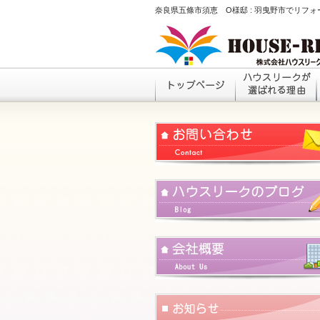
奈良県五條市須恵 O様邸 : 羽曳野市でリフ