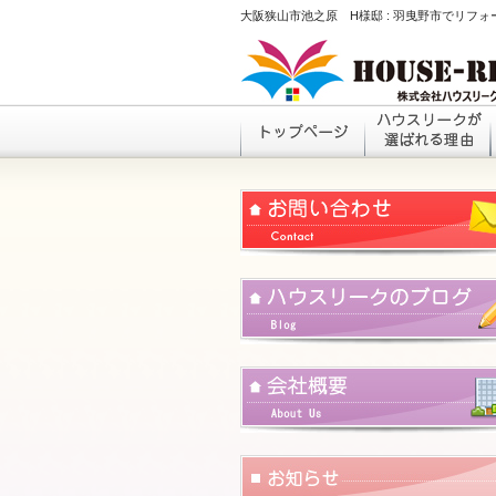
大阪狭山市池之原 H様邸 : 羽曳野市でリフ