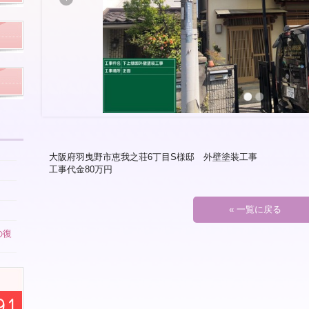
大阪府羽曳野市恵我之荘6丁目S様邸 外壁塗装工事
工事代金80万円
« 一覧に戻る
の復