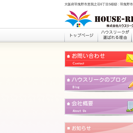
大阪府羽曳野市恵我之荘6丁目S様邸 : 羽曳