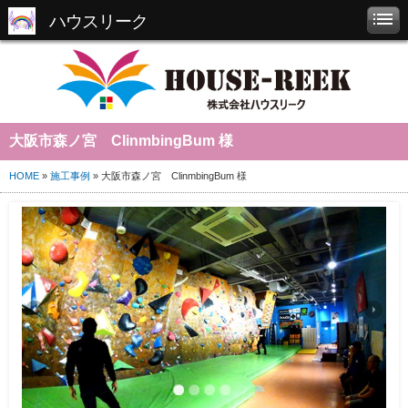
ハウスリーク
大阪市森ノ宮 ClinmbingBum 様
HOME
»
施工事例
» 大阪市森ノ宮 ClinmbingBum 様