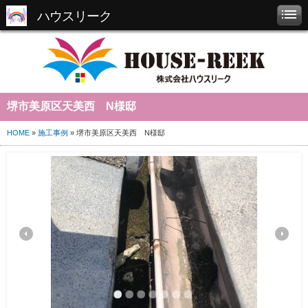
ハウスリーク
堺市美原区天美西 N様邸
HOME
»
施工事例
» 堺市美原区天美西 N様邸