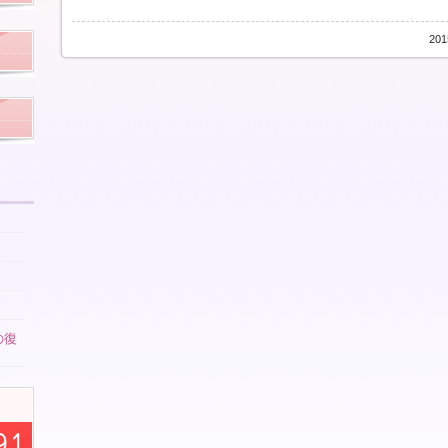
20
の復