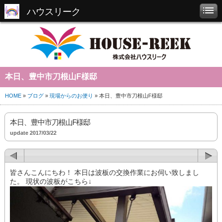
ハウスリーク
本日、豊中市刀根山F様邸
HOME
»
ブログ
»
現場からのお便り
» 本日、豊中市刀根山F様邸
本日、豊中市刀根山F様邸
update 2017/03/22
皆さんこんにちわ！ 本日は波板の交換作業にお伺い致しまし
た。 現状の波板がこちら↓