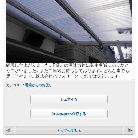
綺麗に仕上がりました｡ F様この度は当社に御用名誠にありがと
うございました｡ またご連絡お待ちしております｡ どんな事でも､
是非当社まで｡ 株式会社ハウスリーク それでは失礼します｡
カテゴリー:
現場からのお便り
シェアする
Instapaperへ保存する
トップへ戻る