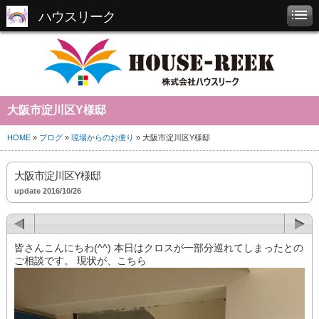
ハウスリーク
大阪市淀川区Y様邸
HOME
»
ブログ
»
現場からのお便り
» 大阪市淀川区Y様邸
大阪市淀川区Y様邸
update 2016/10/26
皆さんこんにちわ(^^) 本日はクロスが一部分巡れてしまったとの
ご相談です。 現状が、こちら