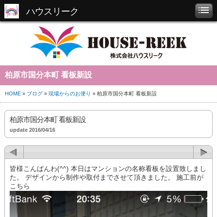
ハウスリーク
柏原市国分本町 看板新設
HOME
»
ブログ
»
現場からのお便り
» 柏原市国分本町 看板新設
柏原市国分本町 看板新設
update 2016/04/16
皆様こんばんわ(^^) 本日はマンションの名称看板を設置致しまし
た。 デザインから制作や取付までさせて頂きました。 施工前が
こちら