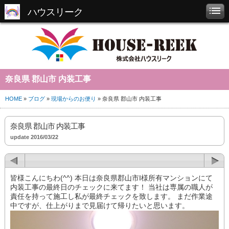
ハウスリーク
奈良県 郡山市 内装工事
HOME
»
ブログ
»
現場からのお便り
» 奈良県 郡山市 内装工事
奈良県 郡山市 内装工事
update 2016/03/22
皆様こんにちわ(^^) 本日は奈良県郡山市I様所有マンションにて
内装工事の最終日のチェックに来てます！ 当社は専属の職人が
責任を持って施工し私が最終チェックを致します。 まだ作業途
中ですが、仕上がりまで見届けて帰りたいと思います。