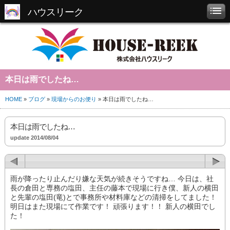
ハウスリーク
本日は雨でしたね…
HOME
»
ブログ
»
現場からのお便り
» 本日は雨でしたね…
本日は雨でしたね…
update 2014/08/04
雨が降ったり止んだり嫌な天気が続きそうですね… 今日は、社
長の倉田と専務の塩田、主任の藤本で現場に行き僕、新人の横田
と先輩の塩田(竜)とで事務所や材料庫などの清掃をしてました！
明日はまた現場にて作業です！ 頑張ります！！ 新人の横田でし
た！