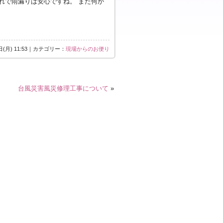
で雨漏りは安心ですね。 また何か
日(月) 11:53｜カテゴリー：
現場からのお便り
台風災害風災修理工事について
»