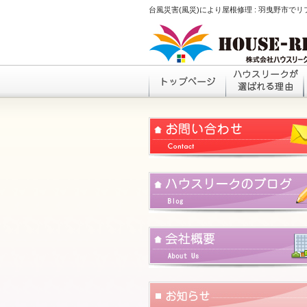
台風災害(風災)により屋根修理 : 羽曳野市